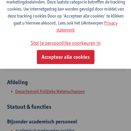
marketingdoeleinden. Deze laatste categorie betreffen de tracking
cookies. Uw internetgedrag kan worden gevolgd door middel van
Contact
deze tracking cookies Door op 'Accepteer alle cookies' te klikken
gaat u hiermee akkoord. Lees ook het UAntwerpen
Privacy
Stadscampus
statement
Toon e-mailadres
Stel je persoonlijke voorkeuren in
Lange Nieuwstraat 55
2000 Antwerpen, BEL
Accepteer alle cookies
Afdeling
Departement Politieke Wetenschappen
Statuut & functies
Bijzonder academisch personeel
academisch medewerker postdoc