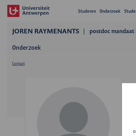
Studeren
Onderzoek
Stude
JOREN RAYMENANTS
postdoc mandaat
Onderzoek
Contact
o