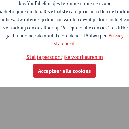
b.v. YouTubefilmpjes te kunnen tonen en voor
fdeling
arketingdoeleinden. Deze laatste categorie betreffen de tracki
cookies. Uw internetgedrag kan worden gevolgd door middel va
Faculteit Geneeskunde en Gezondheidswetenschappen
deze tracking cookies Door op 'Accepteer alle cookies' te klikke
gaat u hiermee akkoord. Lees ook het UAntwerpen
Privacy
tatuut & functies
statement
ijzonder academisch personeel
Stel je persoonlijke voorkeuren in
postdoc mandaat FWO
Accepteer alle cookies