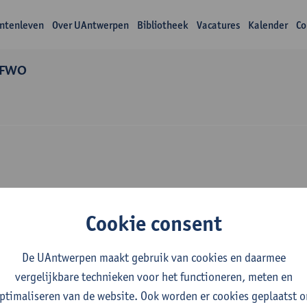
ntenleven
Over UAntwerpen
Bibliotheek
Vacatures
Kalender
Co
 FWO
Over Joren Raymena
Cookie consent
De UAntwerpen maakt gebruik van cookies en daarmee
vergelijkbare technieken voor het functioneren, meten en
ptimaliseren van de website. Ook worden er cookies geplaatst 