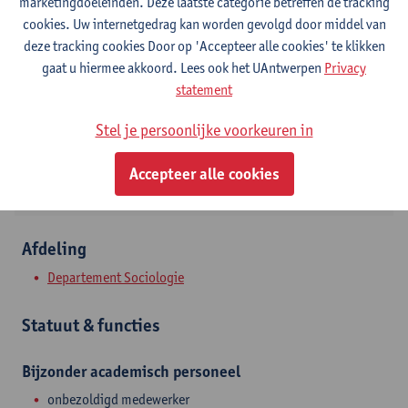
Contact
marketingdoeleinden. Deze laatste categorie betreffen de tracking
cookies. Uw internetgedrag kan worden gevolgd door middel van
Stadscampus
deze tracking cookies Door op 'Accepteer alle cookies' te klikken
gaat u hiermee akkoord. Lees ook het UAntwerpen
Privacy
Toon e-mailadres
statement
Tel.
032655335
Stel je persoonlijke voorkeuren in
Sint-Jacobsstraat 2
2000 Antwerpen, BEL
Accepteer alle cookies
Afdeling
Departement Sociologie
Statuut & functies
Bijzonder academisch personeel
onbezoldigd medewerker