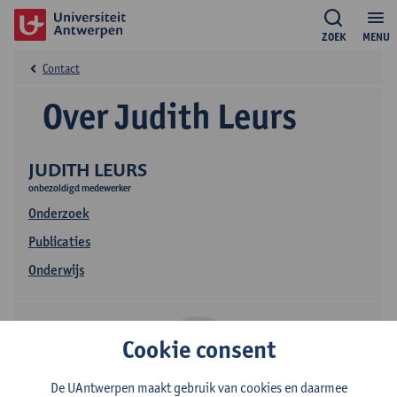
ZOEK
MENU
Contact
Over Judith Leurs
JUDITH LEURS
onbezoldigd medewerker
Onderzoek
Publicaties
Onderwijs
Cookie consent
De UAntwerpen maakt gebruik van cookies en daarmee