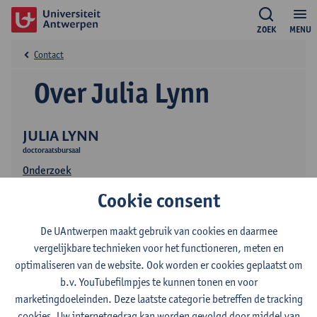
ZOEK
MENU
Contact
Over Julia Lynn
JULIA LYNN
doctoraatsbursaal
Onderzoek
Cookie consent
De UAntwerpen maakt gebruik van cookies en daarmee
vergelijkbare technieken voor het functioneren, meten en
optimaliseren van de website. Ook worden er cookies geplaatst om
b.v. YouTubefilmpjes te kunnen tonen en voor
Contact
marketingdoeleinden. Deze laatste categorie betreffen de tracking
cookies. Uw internetgedrag kan worden gevolgd door middel van