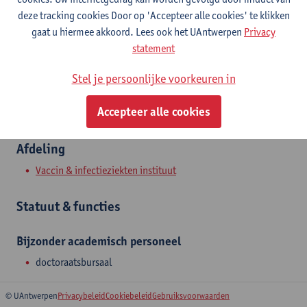
Campus Drie Eiken
deze tracking cookies Door op 'Accepteer alle cookies' te klikken
gaat u hiermee akkoord. Lees ook het UAntwerpen
Privacy
Toon e-mailadres
statement
Universiteitsplein 1
Stel je persoonlijke voorkeuren in
2610 Wilrijk, BEL
Accepteer alle cookies
Afdeling
Vaccin & infectieziekten instituut
Statuut & functies
Bijzonder academisch personeel
doctoraatsbursaal
© UAntwerpen
Privacybeleid
Cookiebeleid
Gebruiksvoorwaarden