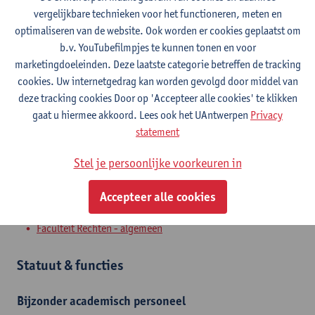
vergelijkbare technieken voor het functioneren, meten en
optimaliseren van de website. Ook worden er cookies geplaatst om
Contact
b.v. YouTubefilmpjes te kunnen tonen en voor
marketingdoeleinden. Deze laatste categorie betreffen de tracking
Stadscampus
cookies. Uw internetgedrag kan worden gevolgd door middel van
Toon e-mailadres
deze tracking cookies Door op 'Accepteer alle cookies' te klikken
gaat u hiermee akkoord. Lees ook het UAntwerpen
Privacy
Venusstraat 23
statement
2000 Antwerpen, BEL
Stel je persoonlijke voorkeuren in
Accepteer alle cookies
Afdeling
Faculteit Rechten - algemeen
Statuut & functies
Bijzonder academisch personeel