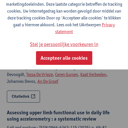
Vanderheyden,
Nick Gebruers
,
Wiebren Tjalma
, Karin Johansson,
marketingdoeleinden. Deze laatste categorie betreffen de tracking
Vaughan Keeley,
An De Groef
, Nele Devoogdt
cookies. Uw internetgedrag kan worden gevolgd door middel van
deze tracking cookies Door op 'Accepteer alle cookies' te klikken
Citatielink
gaat u hiermee akkoord. Lees ook het UAntwerpen
Privacy
statement
Reliability and clinical feasibility of three
Stel je persoonlijke voorkeuren in
assessment methods for head and neck lymphedema
in head and neck cancer patients
Accepteer alle cookies
Cancers - ISSN 2072-6694-17:10 (2025) p. 1-25
Kaat Van Aperen, Sandra Nuyts, Thierry Troosters, Nele
Devoogdt,
Tessa De Vrieze
,
Ceren Gursen
,
Kaat Verbeelen
,
Johannes Devos,
An De Groef
Citatielink
Assessing upper limb functional use in daily life
using accelerometry : a systematic review
Gait and posture - ISSN 0966-6362-115 (2025) p. 69-81