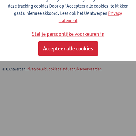
Afdeling
deze tracking cookies Door op 'Accepteer alle cookies' te klikken
gaat u hiermee akkoord. Lees ook het UAntwerpen
Privacy
Departement Bio-ingenieurswetenschappen
statement
Statuut & functies
Stel je persoonlijke voorkeuren in
Bijzonder academisch personeel
Accepteer alle cookies
doctoraatsbursaal
© UAntwerpen
Privacybeleid
Cookiebeleid
Gebruiksvoorwaarden