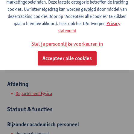
marketingdoeleinden. Deze laatste categorie betreffen de tracking
cookies. Uw internetgedrag kan worden gevolgd door middel van
Contact
deze tracking cookies Door op 'Accepteer alle cookies' te klikken
gaat u hiermee akkoord. Lees ook het UAntwerpen
Privacy
Campus Groenenborger
statement
Toon e-mailadres
Stel je persoonlijke voorkeuren in
Groenenborgerlaan 171
2020 Antwerpen, BEL
Accepteer alle cookies
Afdeling
Departement Fysica
Statuut & functies
Bijzonder academisch personeel
doctoraatsbursaal