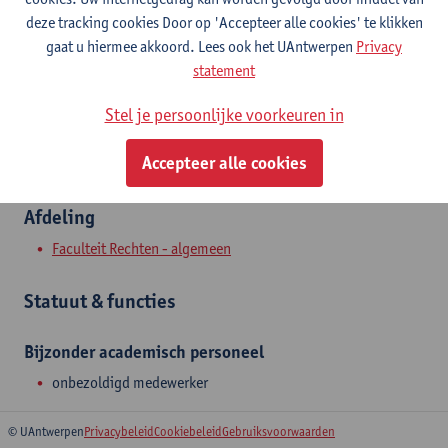
Stadscampus
deze tracking cookies Door op 'Accepteer alle cookies' te klikken
gaat u hiermee akkoord. Lees ook het UAntwerpen
Privacy
Toon e-mailadres
statement
Venusstraat 23
Stel je persoonlijke voorkeuren in
2000 Antwerpen, BEL
Accepteer alle cookies
Afdeling
Faculteit Rechten - algemeen
Statuut & functies
Bijzonder academisch personeel
onbezoldigd medewerker
© UAntwerpen
Privacybeleid
Cookiebeleid
Gebruiksvoorwaarden