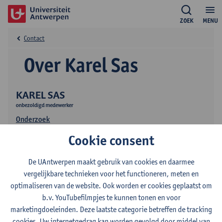
ZOEK
MENU
Contact
Over Karel Sas
KAREL SAS
onbezoldigd medewerker
Onderzoek
Cookie consent
De UAntwerpen maakt gebruik van cookies en daarmee
vergelijkbare technieken voor het functioneren, meten en
optimaliseren van de website. Ook worden er cookies geplaatst om
b.v. YouTubefilmpjes te kunnen tonen en voor
Contact
marketingdoeleinden. Deze laatste categorie betreffen de tracking
cookies. Uw internetgedrag kan worden gevolgd door middel van