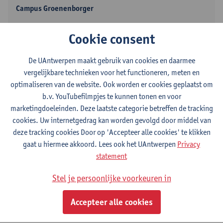
Campus Groenenborger
Toon e-mailadres
Cookie consent
Tel.
+3232653766
Groenenborgerlaan 171
De UAntwerpen maakt gebruik van cookies en daarmee
2020 Antwerpen, BEL
vergelijkbare technieken voor het functioneren, meten en
optimaliseren van de website. Ook worden er cookies geplaatst om
b.v. YouTubefilmpjes te kunnen tonen en voor
marketingdoeleinden. Deze laatste categorie betreffen de tracking
cookies. Uw internetgedrag kan worden gevolgd door middel van
Campus Groenenborger
deze tracking cookies Door op 'Accepteer alle cookies' te klikken
Toon e-mailadres
gaat u hiermee akkoord. Lees ook het UAntwerpen
Privacy
Tel.
+3232653766
statement
Groenenborgerlaan 171
Stel je persoonlijke voorkeuren in
2020 Antwerpen, BEL
Accepteer alle cookies