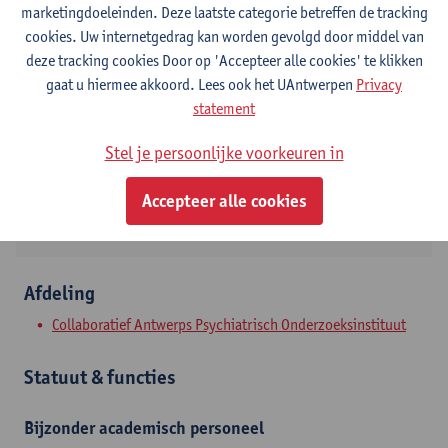
marketingdoeleinden. Deze laatste categorie betreffen de tracking
cookies. Uw internetgedrag kan worden gevolgd door middel van
Contact
deze tracking cookies Door op 'Accepteer alle cookies' te klikken
gaat u hiermee akkoord. Lees ook het UAntwerpen
Privacy
Campus Drie Eiken
statement
Toon e-mailadres
Stel je persoonlijke voorkeuren in
Universiteitsplein 1
2610 Wilrijk, BEL
Accepteer alle cookies
Afdeling
Collaboratief Antwerps Psychiatrisch Onderzoeksinstituut
Statuut & functies
Bijzonder academisch personeel