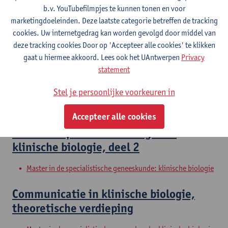
Aanvullingen in klinische biologie, deel
b.v. YouTubefilmpjes te kunnen tonen en voor
marketingdoeleinden. Deze laatste categorie betreffen de tracking
1
cookies. Uw internetgedrag kan worden gevolgd door middel van
deze tracking cookies Door op 'Accepteer alle cookies' te klikken
Master in de specialistische geneeskunde: klinische biologie
gaat u hiermee akkoord. Lees ook het UAntwerpen
Privacy
Probleemoplossend vermogen in
statement
klinische biologie, deel 1
Stel je persoonlijke voorkeuren in
Master in de specialistische geneeskunde: klinische biologie
Accepteer alle cookies
Probleemoplossend vermogen in
klinische biologie, deel 2
Master in de specialistische geneeskunde: klinische biologie
Communicatie in klinische biologie,
theoretische verdieping