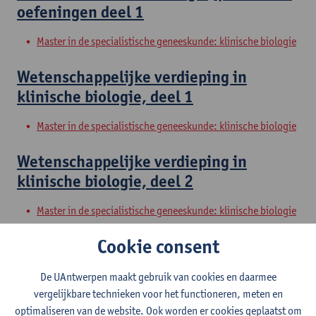
oefeningen deel 1
Master in de specialistische geneeskunde: klinische biologie
Wetenschappelijke verdieping in
klinische biologie, deel 1
Master in de specialistische geneeskunde: klinische biologie
Wetenschappelijke verdieping in
klinische biologie, deel 2
Master in de specialistische geneeskunde: klinische biologie
Cookie consent
Vaardigheden in klinische biologie, deel
1
De UAntwerpen maakt gebruik van cookies en daarmee
vergelijkbare technieken voor het functioneren, meten en
Master in de specialistische geneeskunde: klinische biologie
optimaliseren van de website. Ook worden er cookies geplaatst om