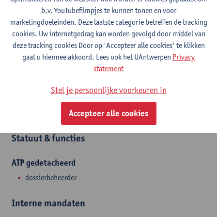
Toon e-mailadres
b.v. YouTubefilmpjes te kunnen tonen en voor
Tel.
+3232659123
marketingdoeleinden. Deze laatste categorie betreffen de tracking
cookies. Uw internetgedrag kan worden gevolgd door middel van
Boogkeers 5
deze tracking cookies Door op 'Accepteer alle cookies' te klikken
2000 Antwerpen, BEL
gaat u hiermee akkoord. Lees ook het UAntwerpen
Privacy
statement
Stel je persoonlijke voorkeuren in
Afdeling
Accepteer alle cookies
Antwerp School of Education
Statuut & functies
ATP gedetacheerd
dossierbeheerder
Interne mandaten