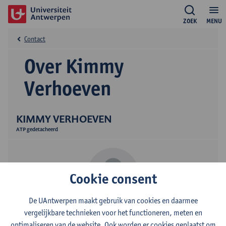
ZOEK
MENU
Contact
Over Kimmy
Verhoeven
KIMMY VERHOEVEN
ATP gedetacheerd
Cookie consent
De UAntwerpen maakt gebruik van cookies en daarmee
Contact
vergelijkbare technieken voor het functioneren, meten en
optimaliseren van de website. Ook worden er cookies geplaatst om