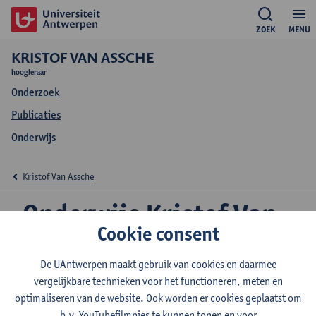
ZOEK
MENU
KRISTOF VAN ASSCHE
hoogleraar
Onderzoek
Publicaties
Onderwijs
Kristof Van Assche
Onderwijs Kristof Van
Cookie consent
Assche
De UAntwerpen maakt gebruik van cookies en daarmee
vergelijkbare technieken voor het functioneren, meten en
optimaliseren van de website. Ook worden er cookies geplaatst om
2026-2027
2025-2026
2024-2025
b.v. YouTubefilmpjes te kunnen tonen en voor