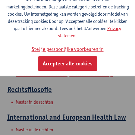
marketingdoeleinden. Deze laatste categorie betreffen de tracking
cookies. Uw internetgedrag kan worden gevolgd door middel van
Filosofie en rechtsfilosofie
deze tracking cookies Door op 'Accepteer alle cookies' te klikken
gaat u hiermee akkoord. Lees ook het UAntwerpen
Privacy
Bachelor in de rechten
statement
Juridische argumentatieleer
Stel je persoonlijke voorkeuren in
Bachelor of History - major
Accepteer alle cookies
Bachelor in de rechten
Honoursaanbod voor leerlingen secundair onderwijs
Rechtsfilosofie
Master in de rechten
International and European Health Law
Master in de rechten