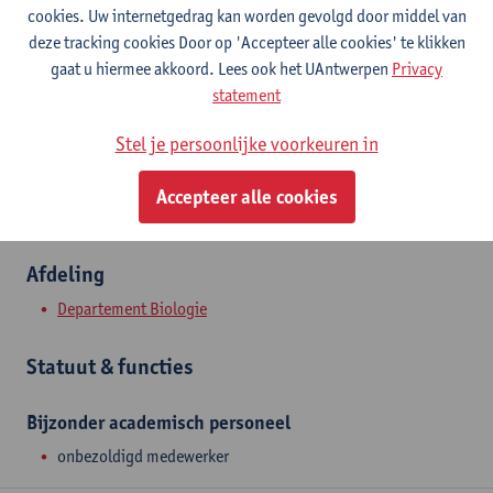
Contact
cookies. Uw internetgedrag kan worden gevolgd door middel van
deze tracking cookies Door op 'Accepteer alle cookies' te klikken
Campus Drie Eiken
gaat u hiermee akkoord. Lees ook het UAntwerpen
Privacy
statement
Toon e-mailadres
Universiteitsplein 1
Stel je persoonlijke voorkeuren in
2610 Wilrijk, BEL
Accepteer alle cookies
Afdeling
Departement Biologie
Statuut & functies
Bijzonder academisch personeel
onbezoldigd medewerker