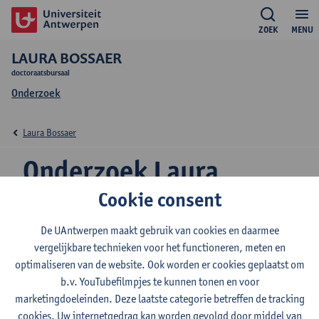
ZOEK
MENU
LAURA BOSSAER
doctoraatsbursaal
Onderzoek
Laura Bossaer
Onderzoek Laura
Bossaer
Cookie consent
De UAntwerpen maakt gebruik van cookies en daarmee
vergelijkbare technieken voor het functioneren, meten en
Onderzoeksgroep
optimaliseren van de website. Ook worden er cookies geplaatst om
b.v. YouTubefilmpjes te kunnen tonen en voor
Ecosphere
marketingdoeleinden. Deze laatste categorie betreffen de tracking
cookies. Uw internetgedrag kan worden gevolgd door middel van