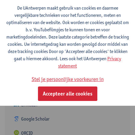
De UAntwerpen maakt gebruik van cookies en daarmee
Contact
vergelijkbare technieken voor het functioneren, meten en
optimaliseren van de website. Ook worden er cookies geplaatst om
Stadscampus
b.v. YouTubefilmpjes te kunnen tonen en voor
marketingdoeleinden. Deze laatste categorie betreffen de tracking
Toon e-mailadres
cookies. Uw internetgedrag kan worden gevolgd door middel van
deze tracking cookies Door op 'Accepteer alle cookies' te klikken
Prinsstraat 13
gaat u hiermee akkoord. Lees ook het UAntwerpen
Privacy
2000 Antwerpen, BEL
statement
Stel je persoonlijke voorkeuren in
Volg
Accepteer alle cookies
LinkedIn
Google Scholar
ORCID