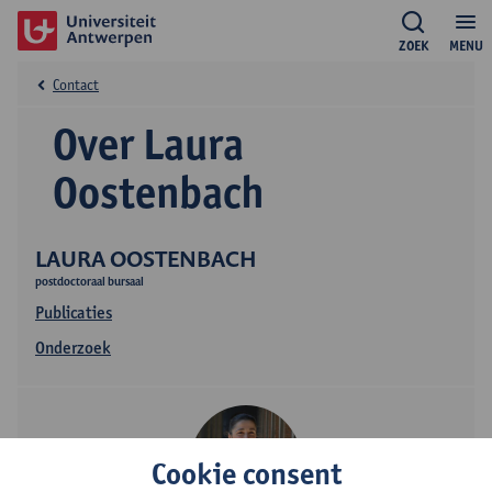
ZOEK
MENU
Contact
Over Laura
Oostenbach
LAURA OOSTENBACH
postdoctoraal bursaal
Publicaties
Onderzoek
Cookie consent