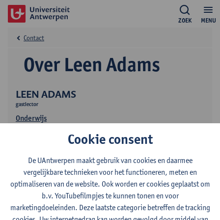
ZOEK
MENU
Contact
Over Leen Adams
LEEN ADAMS
gastlector
Onderwijs
Cookie consent
De UAntwerpen maakt gebruik van cookies en daarmee
vergelijkbare technieken voor het functioneren, meten en
optimaliseren van de website. Ook worden er cookies geplaatst om
b.v. YouTubefilmpjes te kunnen tonen en voor
Contact
marketingdoeleinden. Deze laatste categorie betreffen de tracking
cookies. Uw internetgedrag kan worden gevolgd door middel van