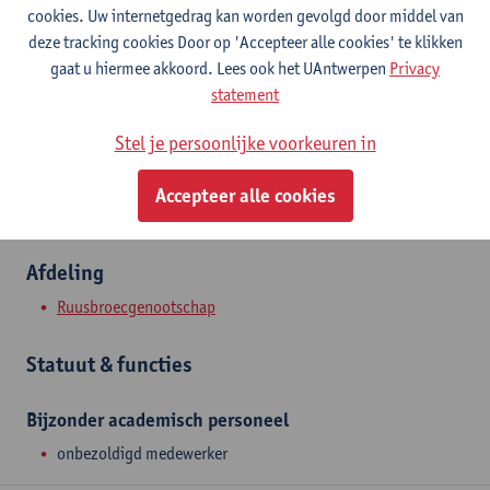
Contact
cookies. Uw internetgedrag kan worden gevolgd door middel van
deze tracking cookies Door op 'Accepteer alle cookies' te klikken
Stadscampus
gaat u hiermee akkoord. Lees ook het UAntwerpen
Privacy
statement
Toon e-mailadres
Grote Kauwenberg 34
Stel je persoonlijke voorkeuren in
2000 Antwerpen, BEL
Accepteer alle cookies
Afdeling
Ruusbroecgenootschap
Statuut & functies
Bijzonder academisch personeel
onbezoldigd medewerker