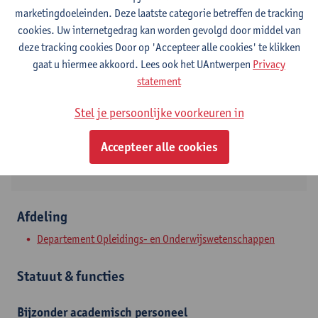
marketingdoeleinden. Deze laatste categorie betreffen de tracking
Contact
cookies. Uw internetgedrag kan worden gevolgd door middel van
deze tracking cookies Door op 'Accepteer alle cookies' te klikken
Stadscampus
gaat u hiermee akkoord. Lees ook het UAntwerpen
Privacy
statement
Toon e-mailadres
Tel.
+3232659239
Stel je persoonlijke voorkeuren in
Sint-Jacobstraat 2
Accepteer alle cookies
2000 Antwerpen, BEL
Afdeling
Departement Opleidings- en Onderwijswetenschappen
Statuut & functies
Bijzonder academisch personeel