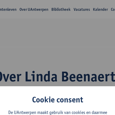
ntenleven
Over UAntwerpen
Bibliotheek
Vacatures
Kalender
Co
Over Linda Beenaer
Cookie consent
De UAntwerpen maakt gebruik van cookies en daarmee