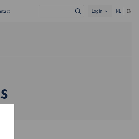
Login
ntact
NL
EN
zoek
ts