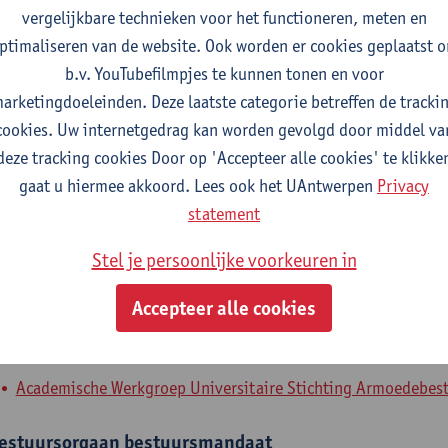
vergelijkbare technieken voor het functioneren, meten en
fdeling
ptimaliseren van de website. Ook worden er cookies geplaatst 
b.v. YouTubefilmpjes te kunnen tonen en voor
Departement Biochemische en Chemische Technologie
arketingdoeleinden. Deze laatste categorie betreffen de tracki
cookies. Uw internetgedrag kan worden gevolgd door middel va
tatuut & functies
deze tracking cookies Door op 'Accepteer alle cookies' te klikke
gaat u hiermee akkoord. Lees ook het UAntwerpen
Privacy
nderwijzend Personeel 3 - HO
statement
hoofddocent
Stel je persoonlijke voorkeuren in
nterne mandaten
Accepteer alle cookies
xpertenorgaan
expertenmandaat
Academische Werkgroep Universitaire Stichting Armoedebestri
estuursorgaan
bestuursmandaat