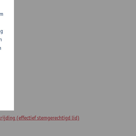
om
ng
n
n
jding (effectief stemgerechtigd lid)