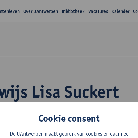
ntenleven
Over UAntwerpen
Bibliotheek
Vacatures
Kalender
Co
wijs Lisa Suckert
Cookie consent
De UAntwerpen maakt gebruik van cookies en daarmee