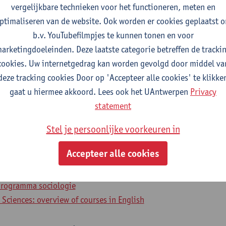
vergelijkbare technieken voor het functioneren, meten en
ptimaliseren van de website. Ook worden er cookies geplaatst 
b.v. YouTubefilmpjes te kunnen tonen en voor
2026-2027
2025-2026
2024-2025
arketingdoeleinden. Deze laatste categorie betreffen de tracki
cookies. Uw internetgedrag kan worden gevolgd door middel va
ganization and Society
deze tracking cookies Door op 'Accepteer alle cookies' te klikke
gaat u hiermee akkoord. Lees ook het UAntwerpen
Privacy
 communicatiewetenschappen
statement
ociologie
Stel je persoonlijke voorkeuren in
sociaal-economische wetenschappen
ial-Economic Sciences
Accepteer alle cookies
ma sociologie
programma sociaal-economische wetenschappen
programma sociologie
l Sciences: overview of courses in English