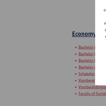
o
m
Economy, Or
Bachelor in de
Bachelor in de s
Bachelor in de 
Bachelor of Soc
Schakelprogram
Voorbereidings
Voorbereidings
Faculty of Socia