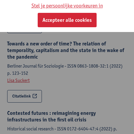
(2022) p. 393-428
Stel je persoonlijke voorkeuren in
Lisa Suckert
Accepteer alle cookies
Citatielink
Towards a new order of time? The relation of
temporality, capitalism and the state in the wake of
the pandemic
Berliner Journal für Soziologie - ISSN 0863-1808-32:1 (2022)
p. 123-152
Lisa Suckert
Citatielink
Contested futures : reimagining energy
infrastructures in the first oil crisis
Historical social research - ISSN 0172-6404-47:4 (2022) p.