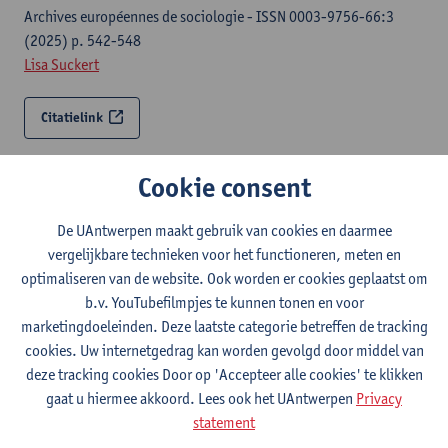
Archives européennes de sociologie - ISSN 0003-9756-66:3
(2025) p. 542-548
Lisa Suckert
Citatielink
Economic nostalgia : the salience of economic
Cookie consent
identity for the Brexit campaign
Socio-economic review - ISSN 1475-1461-21:3 (2023) p. 1721-
De UAntwerpen maakt gebruik van cookies en daarmee
1750
vergelijkbare technieken voor het functioneren, meten en
Lisa Suckert
optimaliseren van de website. Ook worden er cookies geplaatst om
b.v. YouTubefilmpjes te kunnen tonen en voor
marketingdoeleinden. Deze laatste categorie betreffen de tracking
Citatielink
cookies. Uw internetgedrag kan worden gevolgd door middel van
deze tracking cookies Door op 'Accepteer alle cookies' te klikken
Back to the future : sociological perspectives on
gaat u hiermee akkoord. Lees ook het UAntwerpen
Privacy
expectations, aspirations and imagined futures
statement
Archives européennes de sociologie - ISSN 0003-9756-63:3