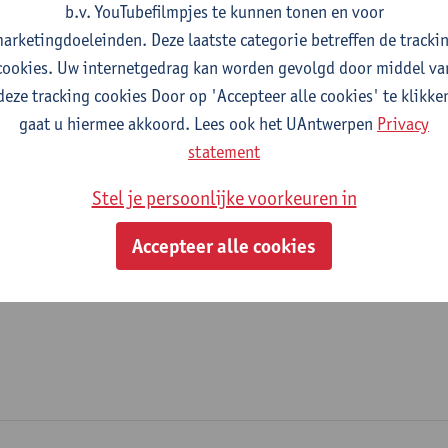
b.v. YouTubefilmpjes te kunnen tonen en voor
fdeling
arketingdoeleinden. Deze laatste categorie betreffen de tracki
cookies. Uw internetgedrag kan worden gevolgd door middel va
Departement Biologie
deze tracking cookies Door op 'Accepteer alle cookies' te klikke
gaat u hiermee akkoord. Lees ook het UAntwerpen
Privacy
tatuut & functies
statement
ijzonder academisch personeel
Stel je persoonlijke voorkeuren in
predoc mandaat FWO
Accepteer alle cookies