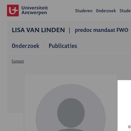
Studeren
Onderzoek
Stude
LISA VAN LINDEN
predoc mandaat FWO
Onderzoek
Publicaties
Contact
o