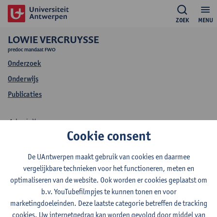
ZOEK
MENU
LOWIE VERCRUYSSE
predoc mandaat FWO
Onderzoek
Onderwijs
Publicaties
Lowie Vercruysse
Cookie consent
Onderzoek Lowie
De UAntwerpen maakt gebruik van cookies en daarmee
Vercruysse
vergelijkbare technieken voor het functioneren, meten en
optimaliseren van de website. Ook worden er cookies geplaatst om
b.v. YouTubefilmpjes te kunnen tonen en voor
marketingdoeleinden. Deze laatste categorie betreffen de tracking
Onderzoeksgroep
cookies. Uw internetgedrag kan worden gevolgd door middel van