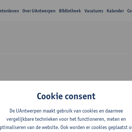
ntenleven
Over UAntwerpen
Bibliotheek
Vacatures
Kalender
Co
Over Manon Reusen
Cookie consent
De UAntwerpen maakt gebruik van cookies en daarmee
vergelijkbare technieken voor het functioneren, meten en
ptimaliseren van de website. Ook worden er cookies geplaatst 