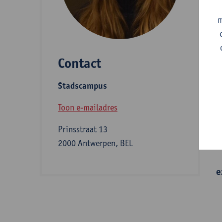
A
m
Contact
S
Stadscampus
B
Toon e-mailadres
Prinsstraat 13
I
2000 Antwerpen, BEL
e