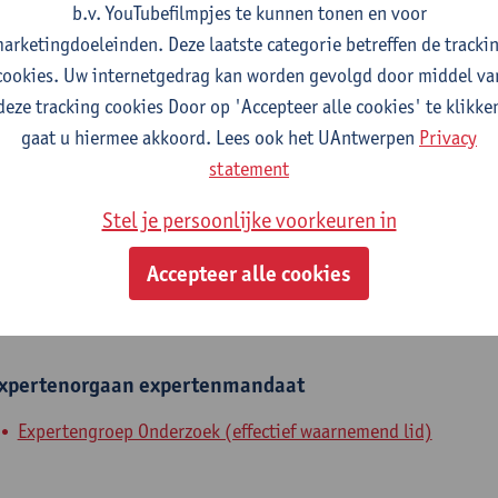
b.v. YouTubefilmpjes te kunnen tonen en voor
fdeling
arketingdoeleinden. Deze laatste categorie betreffen de tracki
cookies. Uw internetgedrag kan worden gevolgd door middel va
Departement Engineering Management
deze tracking cookies Door op 'Accepteer alle cookies' te klikke
gaat u hiermee akkoord. Lees ook het UAntwerpen
Privacy
tatuut & functies
statement
ijzonder academisch personeel
Stel je persoonlijke voorkeuren in
senior onderzoeker
Accepteer alle cookies
nterne mandaten
xpertenorgaan
expertenmandaat
Expertengroep Onderzoek (effectief waarnemend lid)