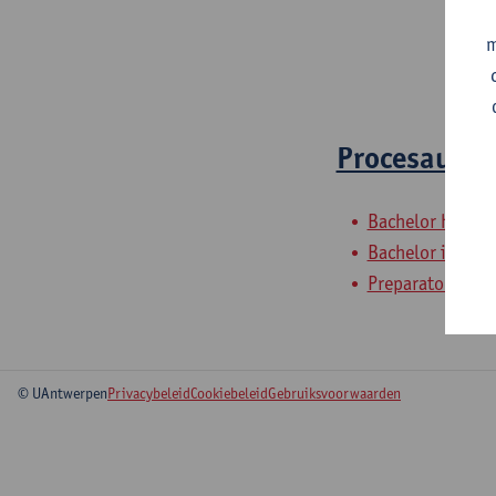
m
Procesautom
Bachelor handels
Bachelor in de 
Preparatory Pro
© UAntwerpen
Privacybeleid
Cookiebeleid
Gebruiksvoorwaarden