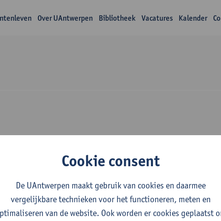
ntenleven
Over UAntwerpen
Bibliotheek
Vacatures
Kalender
Co
wijs Manu De Backe
Cookie consent
De UAntwerpen maakt gebruik van cookies en daarmee
vergelijkbare technieken voor het functioneren, meten en
ptimaliseren van de website. Ook worden er cookies geplaatst 