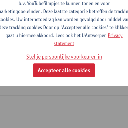
b.v. YouTubefilmpjes te kunnen tonen en voor
arketingdoeleinden. Deze laatste categorie betreffen de tracki
cookies. Uw internetgedrag kan worden gevolgd door middel va
2026-2027
2025-2026
2024-2025
deze tracking cookies Door op 'Accepteer alle cookies' te klikke
gaat u hiermee akkoord. Lees ook het UAntwerpen
Privacy
atisatie
statement
Stel je persoonlijke voorkeuren in
ingenieur in de beleidsinformatica
toegepaste economische wetenschappen
Accepteer alle cookies
gramme Digital Business Engineering