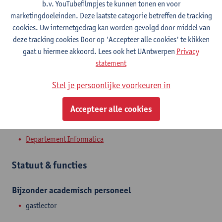
Contact
b.v. YouTubefilmpjes te kunnen tonen en voor
marketingdoeleinden. Deze laatste categorie betreffen de tracking
Campus Middelheim
cookies. Uw internetgedrag kan worden gevolgd door middel van
deze tracking cookies Door op 'Accepteer alle cookies' te klikken
Toon e-mailadres
gaat u hiermee akkoord. Lees ook het UAntwerpen
Privacy
statement
Middelheimlaan 1
2020 Antwerpen, BEL
Stel je persoonlijke voorkeuren in
Accepteer alle cookies
Afdeling
Departement Informatica
Statuut & functies
Bijzonder academisch personeel
gastlector