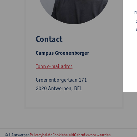
A
m
Contact
S
Campus Groenenborger
B
Toon e-mailadres
Groenenborgerlaan 171
2020 Antwerpen, BEL
© UAntwerpen
Privacybeleid
Cookiebeleid
Gebruiksvoorwaarden