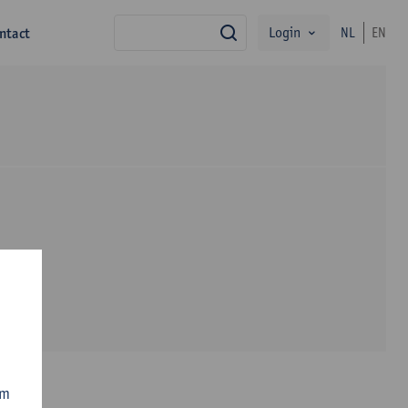
Login
ntact
NL
EN
zoek
om