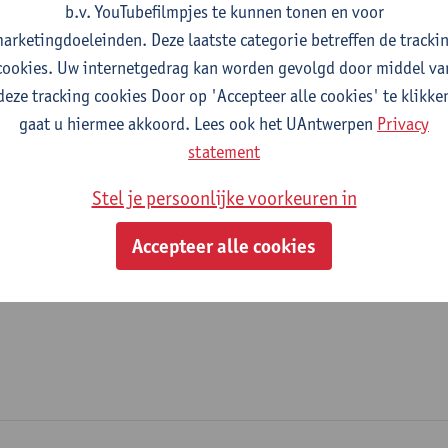
b.v. YouTubefilmpjes te kunnen tonen en voor
fdeling
arketingdoeleinden. Deze laatste categorie betreffen de tracki
cookies. Uw internetgedrag kan worden gevolgd door middel va
Departement Elektronica, Informatie- en Communicatietechn
deze tracking cookies Door op 'Accepteer alle cookies' te klikke
gaat u hiermee akkoord. Lees ook het UAntwerpen
Privacy
tatuut & functies
statement
ijzonder academisch personeel
Stel je persoonlijke voorkeuren in
doctoraatsbursaal
Accepteer alle cookies