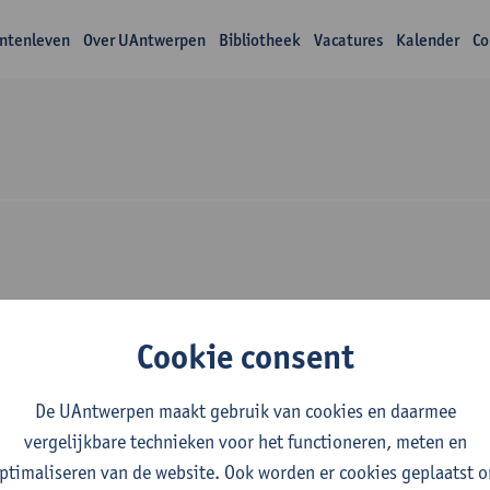
ntenleven
Over UAntwerpen
Bibliotheek
Vacatures
Kalender
Co
Over Marco Mariotti
Cookie consent
De UAntwerpen maakt gebruik van cookies en daarmee
vergelijkbare technieken voor het functioneren, meten en
ptimaliseren van de website. Ook worden er cookies geplaatst 