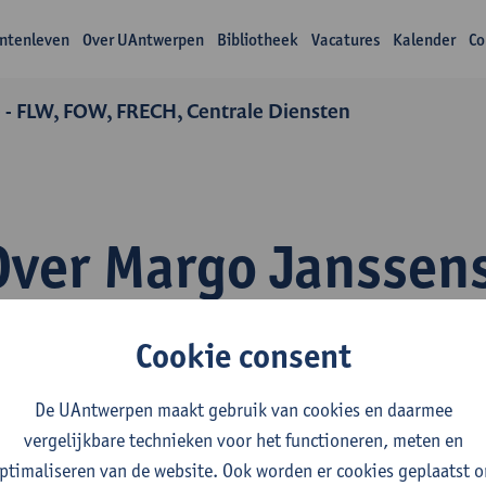
ntenleven
Over UAntwerpen
Bibliotheek
Vacatures
Kalender
Co
 - FLW, FOW, FRECH, Centrale Diensten
Over Margo Janssen
Cookie consent
De UAntwerpen maakt gebruik van cookies en daarmee
vergelijkbare technieken voor het functioneren, meten en
fdeling
ptimaliseren van de website. Ook worden er cookies geplaatst 