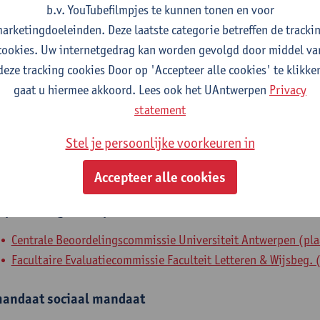
b.v. YouTubefilmpjes te kunnen tonen en voor
Departement HR
arketingdoeleinden. Deze laatste categorie betreffen de tracki
cookies. Uw internetgedrag kan worden gevolgd door middel va
tatuut & functies
deze tracking cookies Door op 'Accepteer alle cookies' te klikke
gaat u hiermee akkoord. Lees ook het UAntwerpen
Privacy
dmin. & techn. personeel
statement
domeincoördinator
Stel je persoonlijke voorkeuren in
nterne mandaten
Accepteer alle cookies
xpertenorgaan
expertenmandaat
Centrale Beoordelingscommissie Universiteit Antwerpen (pla
Facultaire Evaluatiecommissie Faculteit Letteren & Wijsbeg. (
andaat
sociaal mandaat