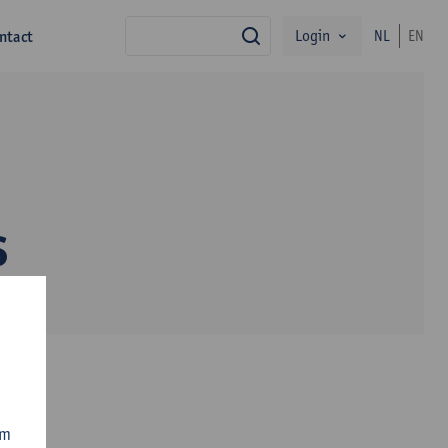
Login
ntact
NL
EN
zoek
s
om