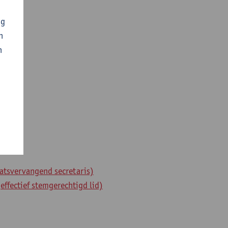
ng
n
n
atsvervangend secretaris)
effectief stemgerechtigd lid)