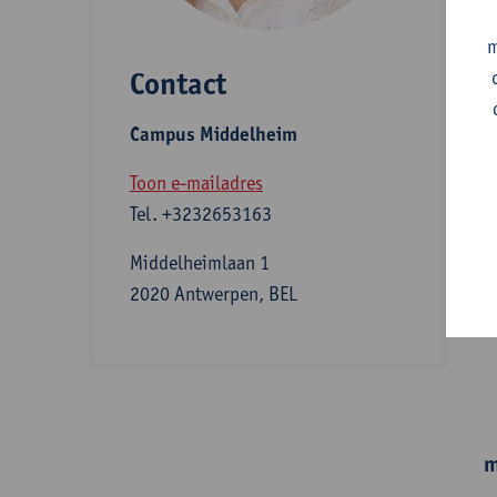
m
Contact
S
Campus Middelheim
A
Toon e-mailadres
Tel.
+3232653163
I
Middelheimlaan 1
2020 Antwerpen, BEL
e
m