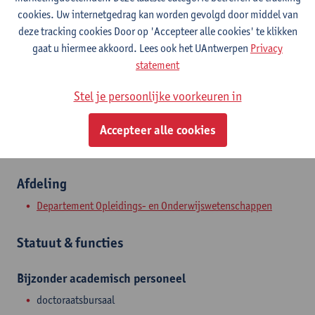
Contact
cookies. Uw internetgedrag kan worden gevolgd door middel van
deze tracking cookies Door op 'Accepteer alle cookies' te klikken
Stadscampus
gaat u hiermee akkoord. Lees ook het UAntwerpen
Privacy
statement
Toon e-mailadres
Stel je persoonlijke voorkeuren in
Sint-Jacobstraat 2
2000 Antwerpen, BEL
Accepteer alle cookies
Afdeling
Departement Opleidings- en Onderwijswetenschappen
Statuut & functies
Bijzonder academisch personeel
doctoraatsbursaal