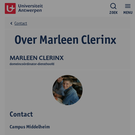
ZOEK
MENU
Contact
Over Marleen Clerinx
MARLEEN CLERINX
domeincoördinator-diensthoofd
Contact
Campus Middelheim