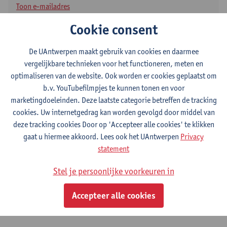
Toon e-mailadres
Tel.
+3232652021
Cookie consent
Middelheimlaan 1
2020 Antwerpen, BEL
De UAntwerpen maakt gebruik van cookies en daarmee
vergelijkbare technieken voor het functioneren, meten en
optimaliseren van de website. Ook worden er cookies geplaatst om
b.v. YouTubefilmpjes te kunnen tonen en voor
Afdeling
marketingdoeleinden. Deze laatste categorie betreffen de tracking
cookies. Uw internetgedrag kan worden gevolgd door middel van
Dienst Milieu
deze tracking cookies Door op 'Accepteer alle cookies' te klikken
gaat u hiermee akkoord. Lees ook het UAntwerpen
Privacy
Statuut & functies
statement
Admin. & techn. personeel
Stel je persoonlijke voorkeuren in
domeincoördinator-diensthoofd
Accepteer alle cookies
Interne mandaten