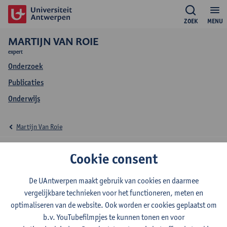
ZOEK
MENU
MARTIJN VAN ROIE
expert
Onderzoek
Publicaties
Onderwijs
Martijn Van Roie
Onderwijs Martijn Van
Cookie consent
Roie
De UAntwerpen maakt gebruik van cookies en daarmee
vergelijkbare technieken voor het functioneren, meten en
optimaliseren van de website. Ook worden er cookies geplaatst om
b.v. YouTubefilmpjes te kunnen tonen en voor
2026-2027
2025-2026
2024-2025