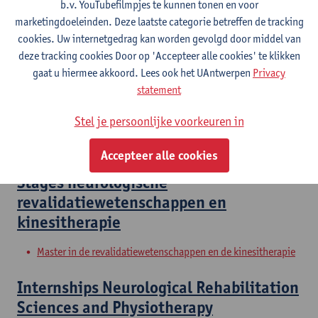
b.v. YouTubefilmpjes te kunnen tonen en voor
Master in de revalidatiewetenschappen en de kinesitherapie
marketingdoeleinden. Deze laatste categorie betreffen de tracking
Master in de revalidatiewetenschappen en de kinesitherapie
cookies. Uw internetgedrag kan worden gevolgd door middel van
deze tracking cookies Door op 'Accepteer alle cookies' te klikken
Clinical Internships
gaat u hiermee akkoord. Lees ook het UAntwerpen
Privacy
statement
Master of Rehabilitation Sciences and Physiotherapy:
internal conditions
Stel je persoonlijke voorkeuren in
Master of Rehabilitation Sciences and Physiotherapy:
neurological conditions
Accepteer alle cookies
Stages neurologische
revalidatiewetenschappen en
kinesitherapie
Master in de revalidatiewetenschappen en de kinesitherapie
Internships Neurological Rehabilitation
Sciences and Physiotherapy