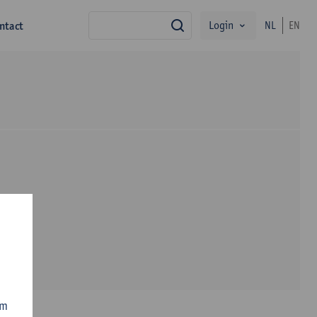
Login
ntact
NL
EN
zoek
om