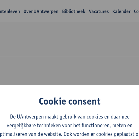
ntenleven
Over UAntwerpen
Bibliotheek
Vacatures
Kalender
Co
zoek Mathias Bal
Cookie consent
De UAntwerpen maakt gebruik van cookies en daarmee
vergelijkbare technieken voor het functioneren, meten en
ptimaliseren van de website. Ook worden er cookies geplaatst 