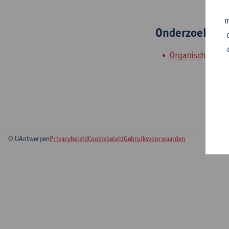
m
Onderzoeksgr
Organische synt
© UAntwerpen
Privacybeleid
Cookiebeleid
Gebruiksvoorwaarden