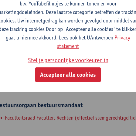
b.v. YouTubefilmpjes te kunnen tonen en voor
fdeling
arketingdoeleinden. Deze laatste categorie betreffen de tracki
cookies. Uw internetgedrag kan worden gevolgd door middel va
Faculteit Rechten - algemeen
deze tracking cookies Door op 'Accepteer alle cookies' te klikke
gaat u hiermee akkoord. Lees ook het UAntwerpen
Privacy
tatuut & functies
statement
ijzonder academisch personeel
Stel je persoonlijke voorkeuren in
predoc mandaat FWO
Accepteer alle cookies
nterne mandaten
estuursorgaan
bestuursmandaat
Faculteitsraad Faculteit Rechten (effectief stemgerechtigd lid