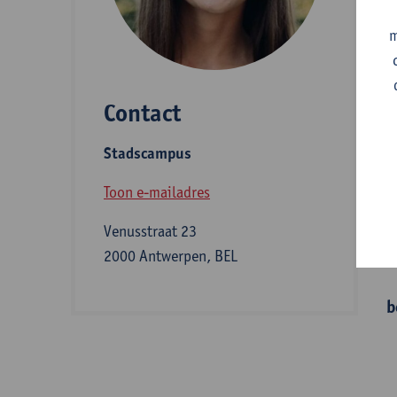
A
m
Contact
S
Stadscampus
B
Toon e-mailadres
Venusstraat 23
I
2000 Antwerpen, BEL
b