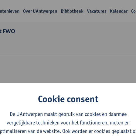
ntenleven
Over UAntwerpen
Bibliotheek
Vacatures
Kalender
Co
t FWO
Over Maxime Caste
Cookie consent
De UAntwerpen maakt gebruik van cookies en daarmee
vergelijkbare technieken voor het functioneren, meten en
ptimaliseren van de website. Ook worden er cookies geplaatst 