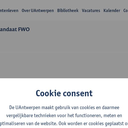
ntenleven
Over UAntwerpen
Bibliotheek
Vacatures
Kalender
Co
mandaat FWO
Over Melissa Van L
Cookie consent
De UAntwerpen maakt gebruik van cookies en daarmee
vergelijkbare technieken voor het functioneren, meten en
ptimaliseren van de website. Ook worden er cookies geplaatst 