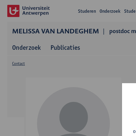
Studeren
Onderzoek
Stude
MELISSA VAN LANDEGHEM
postdoc 
Onderzoek
Publicaties
Contact
o