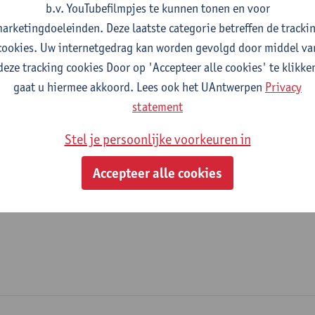
b.v. YouTubefilmpjes te kunnen tonen en voor
fdeling
arketingdoeleinden. Deze laatste categorie betreffen de tracki
cookies. Uw internetgedrag kan worden gevolgd door middel va
Departement Chemie
deze tracking cookies Door op 'Accepteer alle cookies' te klikke
gaat u hiermee akkoord. Lees ook het UAntwerpen
Privacy
tatuut & functies
statement
ijzonder academisch personeel
Stel je persoonlijke voorkeuren in
postdoc mandaat FWO
Accepteer alle cookies