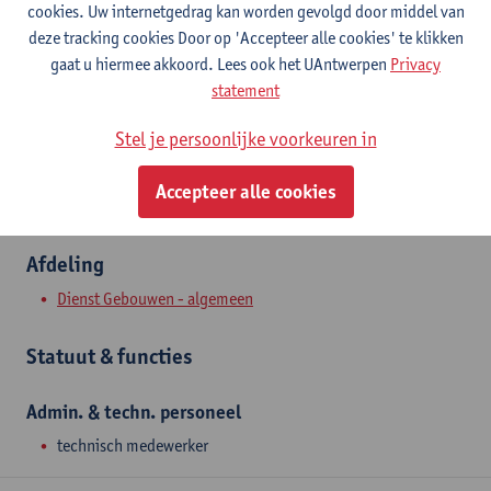
cookies. Uw internetgedrag kan worden gevolgd door middel van
Campus Drie Eiken
deze tracking cookies Door op 'Accepteer alle cookies' te klikken
Toon e-mailadres
gaat u hiermee akkoord. Lees ook het UAntwerpen
Privacy
Tel.
+3232652124
statement
Universiteitsplein 1
Stel je persoonlijke voorkeuren in
2610 Wilrijk, BEL
Accepteer alle cookies
Afdeling
Dienst Gebouwen - algemeen
Statuut & functies
Admin. & techn. personeel
technisch medewerker