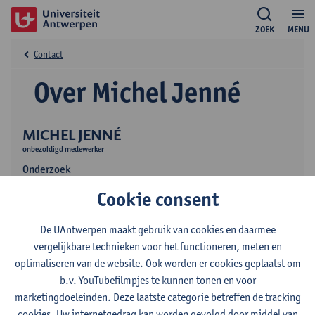
ZOEK
MENU
Contact
Over Michel Jenné
MICHEL JENNÉ
onbezoldigd medewerker
Onderzoek
Cookie consent
De UAntwerpen maakt gebruik van cookies en daarmee
vergelijkbare technieken voor het functioneren, meten en
optimaliseren van de website. Ook worden er cookies geplaatst om
b.v. YouTubefilmpjes te kunnen tonen en voor
Contact
marketingdoeleinden. Deze laatste categorie betreffen de tracking
cookies. Uw internetgedrag kan worden gevolgd door middel van