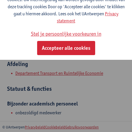
Stadscampus
deze tracking cookies Door op 'Accepteer alle cookies' te klikken
gaat u hiermee akkoord. Lees ook het UAntwerpen
Privacy
Toon e-mailadres
statement
Prinsstraat 13
Stel je persoonlijke voorkeuren in
2000 Antwerpen, BEL
Accepteer alle cookies
Afdeling
Departement Transport en Ruimtelijke Economie
Statuut & functies
Bijzonder academisch personeel
onbezoldigd medewerker
© UAntwerpen
Privacybeleid
Cookiebeleid
Gebruiksvoorwaarden