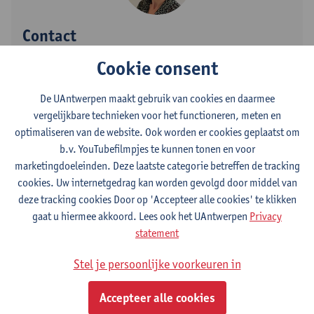
Contact
Cookie consent
Campus Drie Eiken
Toon e-mailadres
De UAntwerpen maakt gebruik van cookies en daarmee
Tel.
+3232659393
vergelijkbare technieken voor het functioneren, meten en
optimaliseren van de website. Ook worden er cookies geplaatst om
Universiteitsplein 1
b.v. YouTubefilmpjes te kunnen tonen en voor
2610 Wilrijk, BEL
marketingdoeleinden. Deze laatste categorie betreffen de tracking
cookies. Uw internetgedrag kan worden gevolgd door middel van
deze tracking cookies Door op 'Accepteer alle cookies' te klikken
gaat u hiermee akkoord. Lees ook het UAntwerpen
Privacy
Ik ben kinesitherapeute met grote interesse voor onderwijs
statement
en wetenschappelijk onderzoek.
Ik werk enerzijds aan de UAntwerpen voor de opleiding
Stel je persoonlijke voorkeuren in
Revalidatiewetenschappen en Kinesitherapie en anderzijds als
kinesitherapeute en post-doctoraal onderzoeker bij patiënten
Accepteer alle cookies
met ernstige littekens.