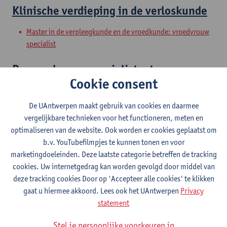
Klinische verdieping in de verloskunde
Master in de verpleegkunde en de vroedkunde: vroedvrouw
specialist
De vroedvrouw specialist: stage
Cookie consent
Master in de verpleegkunde en de vroedkunde: vroedvrouw
specialist
De UAntwerpen maakt gebruik van cookies en daarmee
vergelijkbare technieken voor het functioneren, meten en
De vroedvrouw specialist in de
optimaliseren van de website. Ook worden er cookies geplaatst om
hedendaagse zorgmaatschappij
b.v. YouTubefilmpjes te kunnen tonen en voor
marketingdoeleinden. Deze laatste categorie betreffen de tracking
Master in de verpleegkunde en de vroedkunde: vroedvrouw
cookies. Uw internetgedrag kan worden gevolgd door middel van
specialist
deze tracking cookies Door op 'Accepteer alle cookies' te klikken
gaat u hiermee akkoord. Lees ook het UAntwerpen
Privacy
De vroedvrouw specialist in een
statement
internationale/Europese context
Stel je persoonlijke voorkeuren in