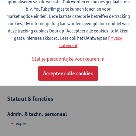
optimaliseren van de website. Ook worden er cookies geplaatst om
Campus Drie Eiken
b.v. YouTubefilmpjes te kunnen tonen en voor
marketingdoeleinden. Deze laatste categorie betreffen de tracking
Toon e-mailadres
cookies. Uw internetgedrag kan worden gevolgd door middel van
Tel.
+3232652610
deze tracking cookies Door op 'Accepteer alle cookies' te klikken
Universiteitsplein 1
gaat u hiermee akkoord. Lees ook het UAntwerpen
Privacy
2610 Wilrijk, BEL
statement
Stel je persoonlijke voorkeuren in
Afdeling
Accepteer alle cookies
Departement Biomedische Wetenschappen
Statuut & functies
Admin. & techn. personeel
expert