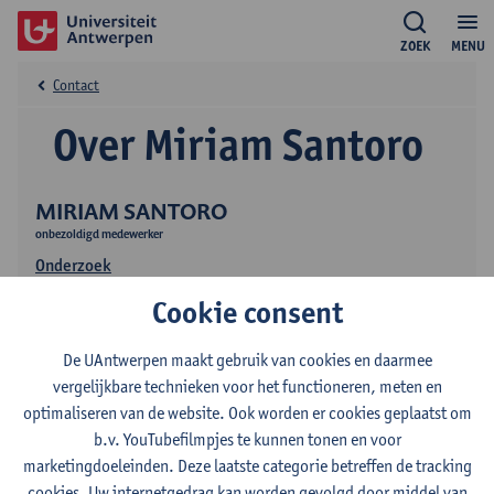
ZOEK
MENU
Contact
Over Miriam Santoro
MIRIAM SANTORO
onbezoldigd medewerker
Onderzoek
Cookie consent
De UAntwerpen maakt gebruik van cookies en daarmee
vergelijkbare technieken voor het functioneren, meten en
optimaliseren van de website. Ook worden er cookies geplaatst om
b.v. YouTubefilmpjes te kunnen tonen en voor
Contact
marketingdoeleinden. Deze laatste categorie betreffen de tracking
cookies. Uw internetgedrag kan worden gevolgd door middel van