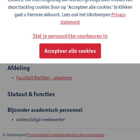
Stadscampus
deze tracking cookies Door op 'Accepteer alle cookies' te klikken
gaat u hiermee akkoord. Lees ook het UAntwerpen
Privacy
Toon e-mailadres
statement
Venusstraat 23
Stel je persoonlijke voorkeuren in
2000 Antwerpen, BEL
Accepteer alle cookies
Afdeling
Faculteit Rechten - algemeen
Statuut & functies
Bijzonder academisch personeel
onbezoldigd medewerker
© UAntwerpen
Privacybeleid
Cookiebeleid
Gebruiksvoorwaarden