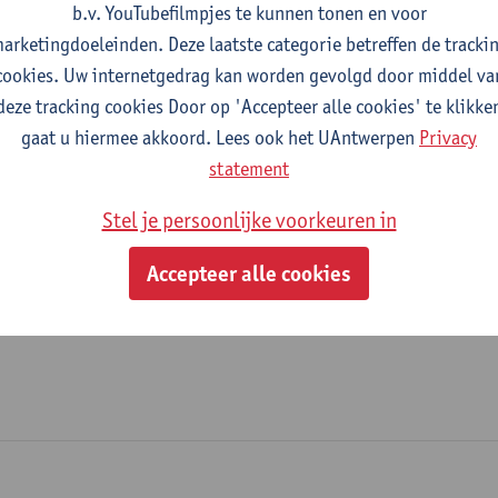
b.v. YouTubefilmpjes te kunnen tonen en voor
Wetenschapscommunicatie
arketingdoeleinden. Deze laatste categorie betreffen de tracki
cookies. Uw internetgedrag kan worden gevolgd door middel va
tatuut & functies
deze tracking cookies Door op 'Accepteer alle cookies' te klikke
gaat u hiermee akkoord. Lees ook het UAntwerpen
Privacy
dmin. & techn. personeel
statement
dossierbeheerder - expert
Stel je persoonlijke voorkeuren in
Accepteer alle cookies