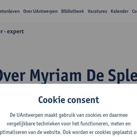
ntenleven
Over UAntwerpen
Bibliotheek
Vacatures
Kalender
Co
r - expert
Over Myriam De Spl
Cookie consent
De UAntwerpen maakt gebruik van cookies en daarmee
vergelijkbare technieken voor het functioneren, meten en
fdeling
ptimaliseren van de website. Ook worden er cookies geplaatst 