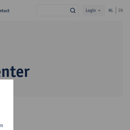
Login
ntact
NL
EN
zoek
enter
om