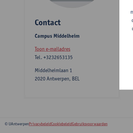
m
Contact
S
Campus Middelheim
A
Toon e-mailadres
Tel.
+3232653135
Middelheimlaan 1
2020 Antwerpen, BEL
© UAntwerpen
Privacybeleid
Cookiebeleid
Gebruiksvoorwaarden