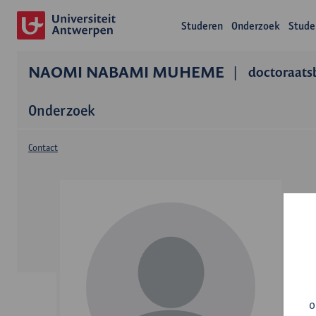
Studeren
Onderzoek
Stude
NAOMI NABAMI MUHEME
doctoraats
Onderzoek
Contact
o