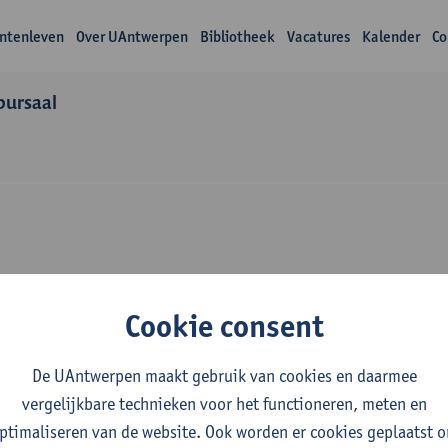
ntenleven
Over UAntwerpen
Bibliotheek
Vacatures
Kalender
Co
bursaal
Over Naomi Nabam
Cookie consent
De UAntwerpen maakt gebruik van cookies en daarmee
vergelijkbare technieken voor het functioneren, meten en
ptimaliseren van de website. Ook worden er cookies geplaatst 