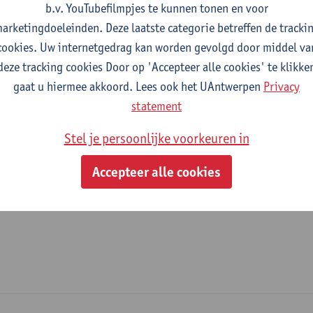
b.v. YouTubefilmpjes te kunnen tonen en voor
fdeling
arketingdoeleinden. Deze laatste categorie betreffen de tracki
cookies. Uw internetgedrag kan worden gevolgd door middel va
Departement Geschiedenis
deze tracking cookies Door op 'Accepteer alle cookies' te klikke
gaat u hiermee akkoord. Lees ook het UAntwerpen
Privacy
tatuut & functies
statement
ijzonder academisch personeel
Stel je persoonlijke voorkeuren in
doctoraatsbursaal
Accepteer alle cookies