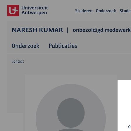
Studeren
Onderzoek
Stude
NARESH KUMAR
onbezoldigd medewerk
Onderzoek
Publicaties
Contact
o