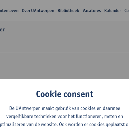
ntenleven
Over UAntwerpen
Bibliotheek
Vacatures
Kalender
Co
er
Over Naresh Kumar
Cookie consent
De UAntwerpen maakt gebruik van cookies en daarmee
vergelijkbare technieken voor het functioneren, meten en
ptimaliseren van de website. Ook worden er cookies geplaatst 