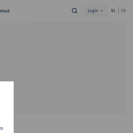
Login
ntact
NL
EN
zoek
om