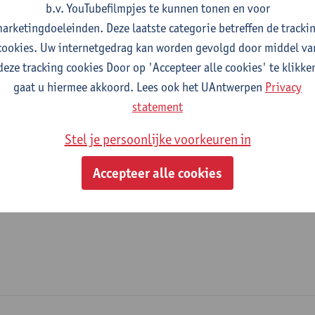
b.v. YouTubefilmpjes te kunnen tonen en voor
fdeling
arketingdoeleinden. Deze laatste categorie betreffen de tracki
cookies. Uw internetgedrag kan worden gevolgd door middel va
Departement Biomedische Wetenschappen
deze tracking cookies Door op 'Accepteer alle cookies' te klikke
gaat u hiermee akkoord. Lees ook het UAntwerpen
Privacy
tatuut & functies
statement
ijzonder academisch personeel
Stel je persoonlijke voorkeuren in
onbezoldigd medewerker
Accepteer alle cookies