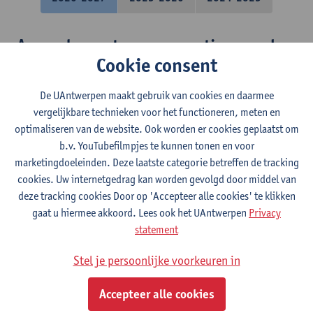
A complex systems perspective on urban
Cookie consent
sustainability
Bachelor Urban Sustainability Studies
De UAntwerpen maakt gebruik van cookies en daarmee
vergelijkbare technieken voor het functioneren, meten en
Academische vaardigheden 1
optimaliseren van de website. Ook worden er cookies geplaatst om
b.v. YouTubefilmpjes te kunnen tonen en voor
Bachelor in de interieurarchitectuur
marketingdoeleinden. Deze laatste categorie betreffen de tracking
Schakelprogramma interieurarchitectuur
cookies. Uw internetgedrag kan worden gevolgd door middel van
deze tracking cookies Door op 'Accepteer alle cookies' te klikken
Organisatiegedrag en -management
gaat u hiermee akkoord. Lees ook het UAntwerpen
Privacy
statement
Bachelor in de interieurarchitectuur
Stel je persoonlijke voorkeuren in
Projectmanagement in Design
Accepteer alle cookies
Bachelor in de interieurarchitectuur