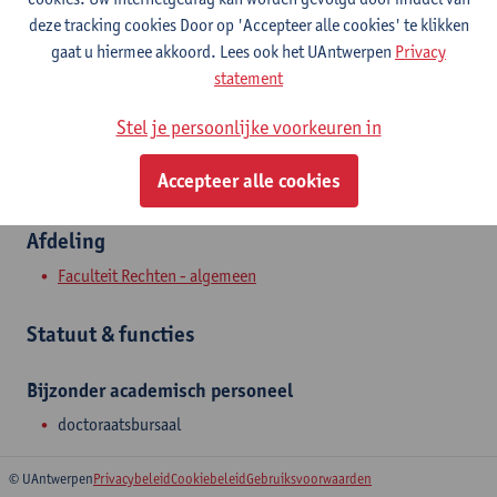
Stadscampus
deze tracking cookies Door op 'Accepteer alle cookies' te klikken
gaat u hiermee akkoord. Lees ook het UAntwerpen
Privacy
Toon e-mailadres
statement
Venusstraat 23
Stel je persoonlijke voorkeuren in
2000 Antwerpen, BEL
Accepteer alle cookies
Afdeling
Faculteit Rechten - algemeen
Statuut & functies
Bijzonder academisch personeel
doctoraatsbursaal
© UAntwerpen
Privacybeleid
Cookiebeleid
Gebruiksvoorwaarden