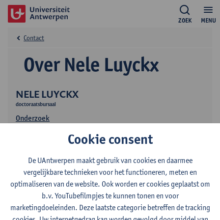
ZOEK
MENU
Contact
Over Nele Luyckx
NELE LUYCKX
doctoraatsbursaal
Onderzoek
Cookie consent
De UAntwerpen maakt gebruik van cookies en daarmee
vergelijkbare technieken voor het functioneren, meten en
optimaliseren van de website. Ook worden er cookies geplaatst om
b.v. YouTubefilmpjes te kunnen tonen en voor
Contact
marketingdoeleinden. Deze laatste categorie betreffen de tracking
cookies. Uw internetgedrag kan worden gevolgd door middel van