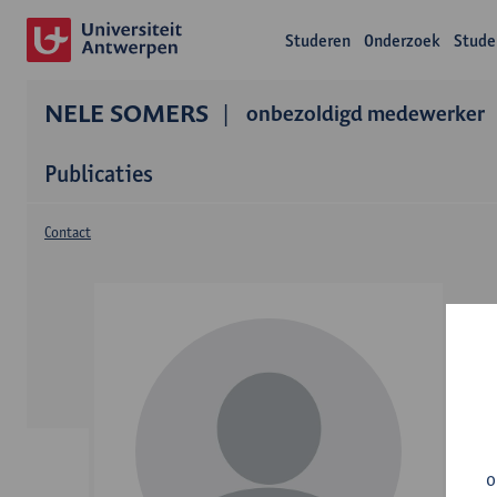
Studeren
Onderzoek
Stude
NELE SOMERS
onbezoldigd medewerker
Publicaties
Contact
o