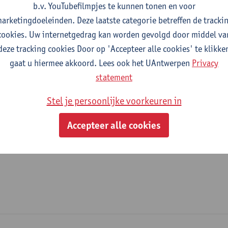
b.v. YouTubefilmpjes te kunnen tonen en voor
fdeling
arketingdoeleinden. Deze laatste categorie betreffen de tracki
cookies. Uw internetgedrag kan worden gevolgd door middel va
Faculteit Rechten - algemeen
deze tracking cookies Door op 'Accepteer alle cookies' te klikke
gaat u hiermee akkoord. Lees ook het UAntwerpen
Privacy
tatuut & functies
statement
ijzonder academisch personeel
Stel je persoonlijke voorkeuren in
onbezoldigd medewerker
Accepteer alle cookies