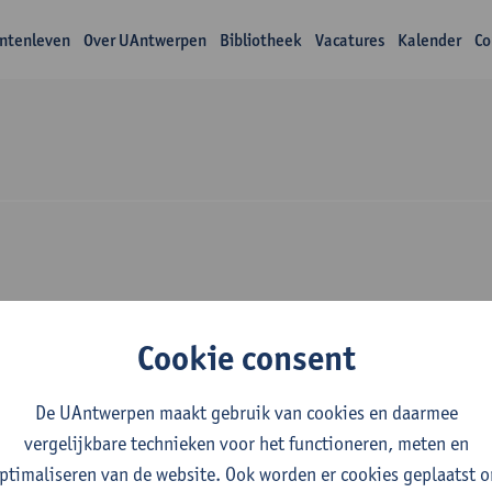
ntenleven
Over UAntwerpen
Bibliotheek
Vacatures
Kalender
Co
Over Nele Somers
Cookie consent
De UAntwerpen maakt gebruik van cookies en daarmee
vergelijkbare technieken voor het functioneren, meten en
ptimaliseren van de website. Ook worden er cookies geplaatst 